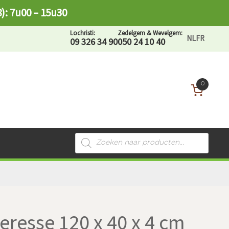
8): 7u00 – 15u30
Lochristi:
Zedelgem & Wevelgem:
NL
FR
09 326 34 90
050 24 10 40
0
Recherche
de
produits
eresse 120 x 40 x 4 cm