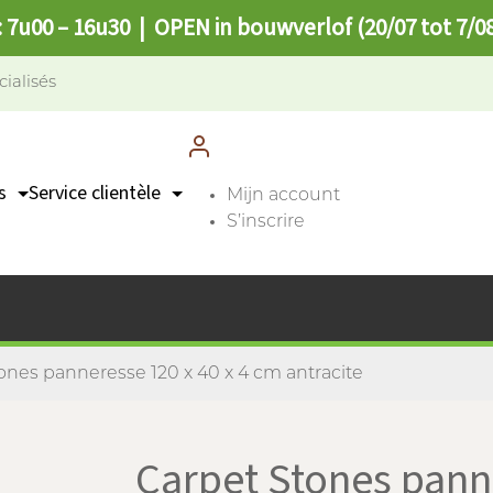
: 7u00 – 16u30 | OPEN in bouwverlof (20/07 tot 7/0
cialisés
s
Service clientèle
Mijn account
S’inscrire
Contact
n
Points de collecte
FAQ
ones panneresse 120 x 40 x 4 cm antracite
Carpet Stones pann