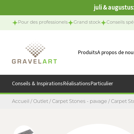
juli & augustus
Pour des professionels
Grand stock
Conseils spé
Produits
A propos de nou
Notre équipe
Notre missio
Conseils & Inspirations
Réalisations
Particulier
Accueil
/
Outlet
/
Carpet Stones - pavage
/ Carpet St