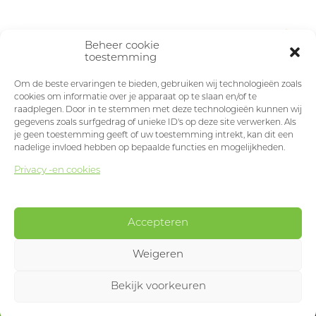
Beheer cookie
toestemming
Om de beste ervaringen te bieden, gebruiken wij technologieën zoals
cookies om informatie over je apparaat op te slaan en/of te
raadplegen. Door in te stemmen met deze technologieën kunnen wij
gegevens zoals surfgedrag of unieke ID's op deze site verwerken. Als
je geen toestemming geeft of uw toestemming intrekt, kan dit een
nadelige invloed hebben op bepaalde functies en mogelijkheden.
Privacy -en cookies
Accepteren
Weigeren
Bekijk voorkeuren
Designed & developed by
Okappi
produits
menu