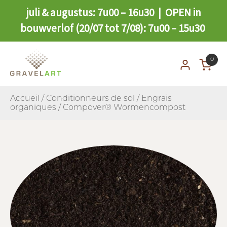
juli & augustus: 7u00 – 16u30 | OPEN in
bouwverlof (20/07 tot 7/08): 7u00 – 15u30
0
Accueil
/
Conditionneurs de sol
/
Engrais
organiques
/ Compover® Wormencompost