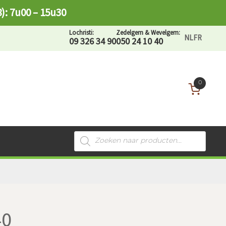
8): 7u00 – 15u30
Lochristi:
Zedelgem & Wevelgem:
NL
FR
09 326 34 90
050 24 10 40
0
Recherche
de
produits
40