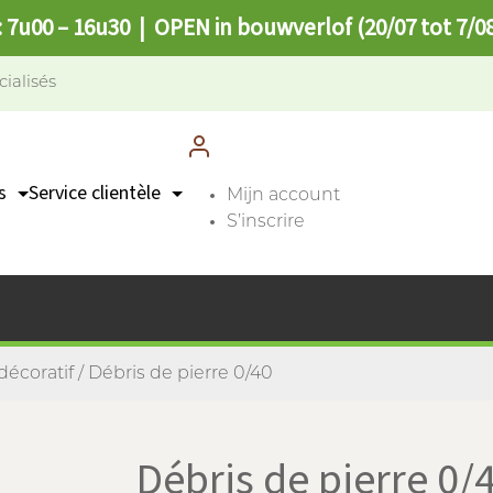
: 7u00 – 16u30 | OPEN in bouwverlof (20/07 tot 7/0
cialisés
s
Service clientèle
Mijn account
S’inscrire
Contact
n
Points de collecte
FAQ
décoratif
/ Débris de pierre 0/40
Débris de pierre 0/