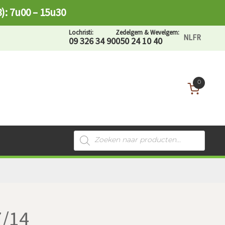
8): 7u00 – 15u30
Lochristi:
Zedelgem & Wevelgem:
NL
FR
09 326 34 90
050 24 10 40
0
Recherche
de
produits
7/14