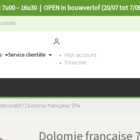
: 7u00 – 16u30 | OPEN in bouwverlof (20/07 tot 7/0
cialisés
s
Service clientèle
Mijn account
S’inscrire
Contact
n
Points de collecte
FAQ
décoratif
/ Dolomie française 7/14
Dolomie française 