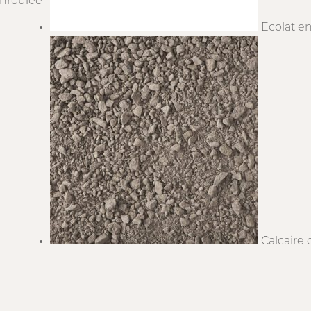
enroulée
Ecolat e
Calcaire