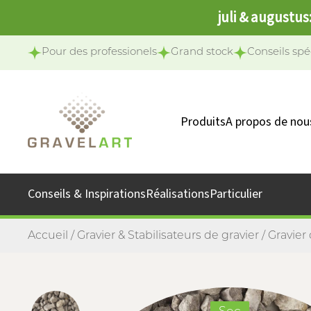
juli & augustus
Pour des professionels
Grand stock
Conseils spé
Produits
A propos de nou
Notre équipe
Notre missio
Conseils & Inspirations
Réalisations
Particulier
Accueil
/
Gravier & Stabilisateurs de gravier
/
Gravier 