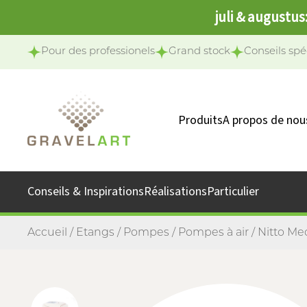
juli & augustus
Pour des professionels
Grand stock
Conseils spé
Produits
A propos de nou
Notre équipe
Notre missio
Conseils & Inspirations
Réalisations
Particulier
Accueil
/
Etangs
/
Pompes
/
Pompes à air
/ Nitto Me