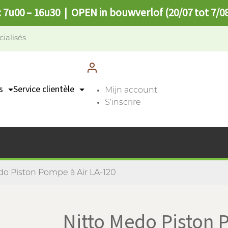
: 7u00 – 16u30 | OPEN in bouwverlof (20/07 tot 7/0
cialisés
s
Service clientèle
Mijn account
S’inscrire
Contact
n
Points de collecte
FAQ
do Piston Pompe à Air LA-120
Nitto Medo Piston 