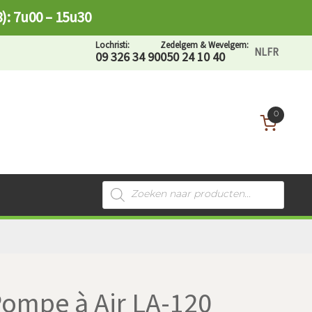
8): 7u00 – 15u30
Lochristi:
Zedelgem & Wevelgem:
NL
FR
09 326 34 90
050 24 10 40
0
Recherche
de
produits
Pompe à Air LA-120