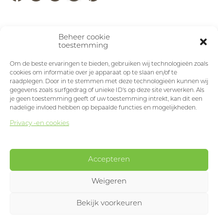
Beheer cookie
toestemming
Om de beste ervaringen te bieden, gebruiken wij technologieën zoals
cookies om informatie over je apparaat op te slaan en/of te
raadplegen. Door in te stemmen met deze technologieën kunnen wij
gegevens zoals surfgedrag of unieke ID's op deze site verwerken. Als
je geen toestemming geeft of uw toestemming intrekt, kan dit een
nadelige invloed hebben op bepaalde functies en mogelijkheden.
Privacy -en cookies
Accepteren
Weigeren
Bekijk voorkeuren
Designed & developed by
Okappi
produits
menu