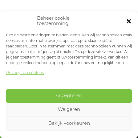
Beheer cookie
toestemming
Om de beste ervaringen te bieden, gebruiken wij technologieën zoals
cookies om informatie over je apparaat op te slaan en/of te
raadplegen. Door in te stemmen met deze technologieën kunnen wij
gegevens zoals surfgedrag of unieke ID's op deze site verwerken. Als
je geen toestemming geeft of uw toestemming intrekt, kan dit een
nadelige invloed hebben op bepaalde functies en mogelijkheden.
Privacy -en cookies
Accepteren
Weigeren
Bekijk voorkeuren
Designed & developed by
Okappi
produits
menu