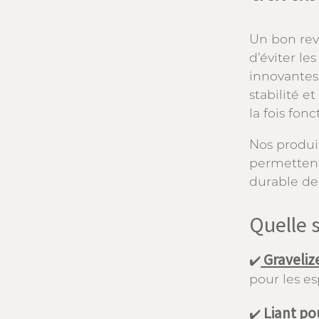
Un bon re
d’éviter le
innovantes
stabilité e
la fois fon
Nos produit
permettent 
durable des
Quelle s
Graveliz
✔️
pour les es
Liant po
✔️