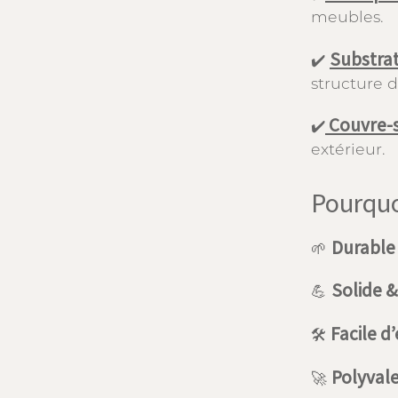
meubles.
Substra
✔️
structure d
Couvre-s
✔️
extérieur.
Pourquo
Durable
🌱
Solide &
💪
Facile d
🛠
Polyval
🚀