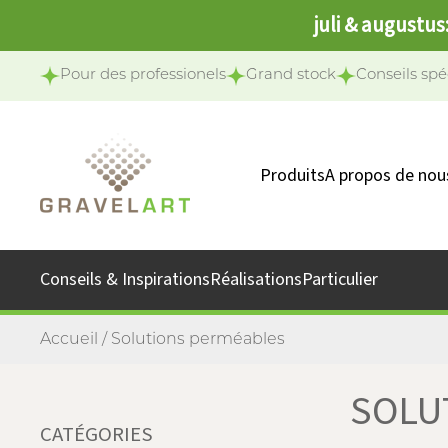
juli & augustus
Pour des professionels
Grand stock
Conseils spé
Produits
A propos de nou
Notre équipe
Notre missio
Conseils & Inspirations
Réalisations
Particulier
Accueil
/ Solutions perméables
SOLU
CATÉGORIES