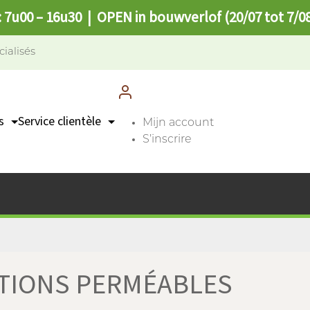
: 7u00 – 16u30 | OPEN in bouwverlof (20/07 tot 7/0
cialisés
s
Service clientèle
Mijn account
S’inscrire
Contact
n
Points de collecte
FAQ
TIONS PERMÉABLES