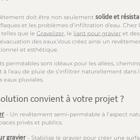
solide et résista
vêtement doit être non seulement
s flaques et les problèmes d’infiltration d’eau. Che
 telles que le
Gravelizer
, le
liant pour gravier
et de
t évacuation des eaux.Vous créez ainsi un revêtemen
ctionnel et esthétique.
s perméables sont idéaux pour les allées, chemins d
à l’eau de pluie de s’infiltrer naturellement dans l
 eaux pluviales.
olution convient à votre projet ?
er
– Un revêtement semi-perméable à l’aspect naturel
paces privés et publics.
ur gravier
– Stabilise le gravier pour créer une surf