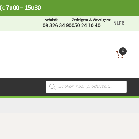
8): 7u00 – 15u30
Lochristi:
Zedelgem & Wevelgem:
NL
FR
09 326 34 90
050 24 10 40
0
Recherche
de
produits