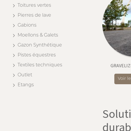
Toitures vertes
Pierres de lave
Gabions
Moellons & Galets
Gazon Synthétique
Pistes équestres
GRAVELIZ
Textiles techniques
Outlet
Voir l
Etangs
Solut
durab