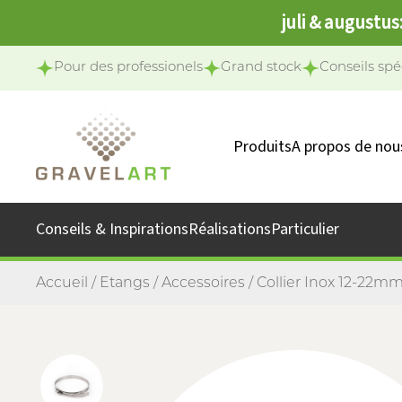
juli & augustus
Pour des professionels
Grand stock
Conseils spé
Produits
A propos de nou
Notre équipe
Notre missio
Conseils & Inspirations
Réalisations
Particulier
Accueil
/
Etangs
/
Accessoires
/ Collier Inox 12-22