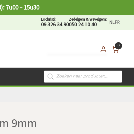
8): 7u00 – 15u30
Lochristi:
Zedelgem & Wevelgem:
NL
FR
09 326 34 90
050 24 10 40
0
Mijn account
S’inscrire
Recherche
de
produits
2mm 9mm