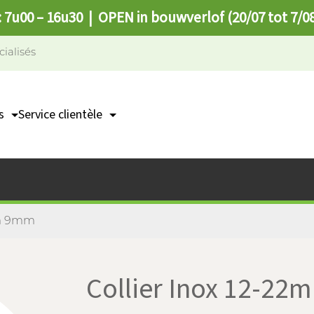
: 7u00 – 16u30 | OPEN in bouwverlof (20/07 tot 7/0
cialisés
s
Service clientèle
Contact
n
Points de collecte
FAQ
mm 9mm
Collier Inox 12-2