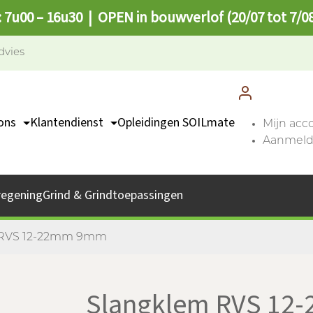
: 7u00 – 16u30 | OPEN in bouwverlof (20/07 tot 7/0
dvies
ons
Klantendienst
Opleidingen SOILmate
Mijn acc
Aanmelde
TEAM
Contact
missie
Catalogus
regening
Grind & Grindtoepassingen
bs
Afhaalpunten
FAQ
 RVS 12-22mm 9mm
Slangklem RVS 1