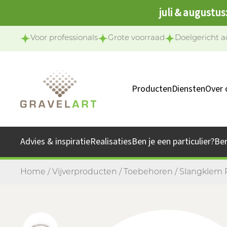
juli & augustus
Voor professionals
Grote voorraad
Doelgericht a
Producten
Diensten
Over 
Ons 
Onze 
Advies & inspiratie
Realisaties
Ben je een particulier?
Be
Jo
Home
/
Vijverproducten
/
Toebehoren
/ Slangklem