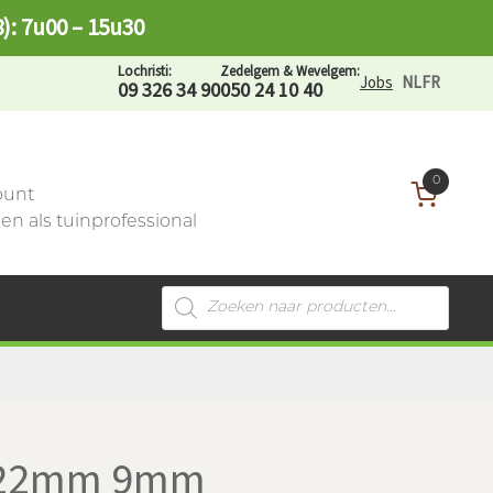
8): 7u00 – 15u30
Lochristi:
Zedelgem & Wevelgem:
Jobs
NL
FR
09 326 34 90
050 24 10 40
0
ount
n als tuinprofessional
Producten
zoeken
2-22mm 9mm