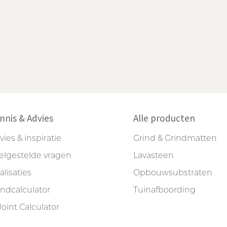
nnis & Advies
Alle producten
vies & inspiratie
Grind & Grindmatten
elgestelde vragen
Lavasteen
alisaties
Opbouwsubstraten
indcalculator
Tuinafboording
Joint Calculator