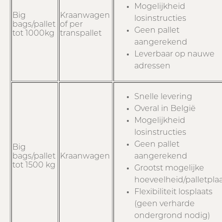
Mogelijkheid
Big
Kraanwagen
losinstructies
bags/pallet
of per
Geen pallet
tot 1000kg
transpallet
aangerekend
Leverbaar op nauwe
adressen
Snelle levering
Overal in België
Mogelijkheid
losinstructies
Geen pallet
Big
bags/pallet
Kraanwagen
aangerekend
tot 1500 kg
Grootst mogelijke
hoeveelheid/palletpla
Flexibiliteit losplaats
(geen verharde
ondergrond nodig)