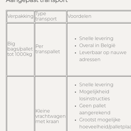
Aangepast transport
Type
Verpakking
Voordelen
transport
Snelle levering
Big
Overal in België
Per
bags/pallet
transpallet
Leverbaar op nauwe
tot 1000kg
adressen
Snelle levering
Mogelijkheid
losinstructies
Geen pallet
Kleine
aangerekend
vrachtwagen
Grootst mogelijke
met kraan
hoeveelheid/palletpla