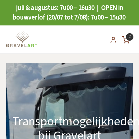
juli & augustus: 7u00 – 16u30 | OPEN in
bouwverlof (20/07 tot 7/08): 7u00 – 15u30
0
Transportmogelijkhede
bij Gravelart