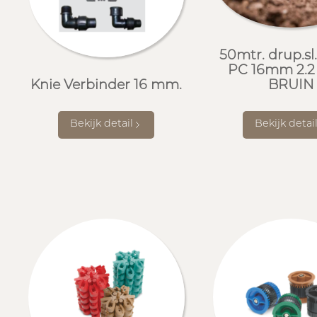
50mtr. drup.sl
PC 16mm 2.2
BRUIN
Knie Verbinder 16 mm.
Bekijk detai
Bekijk detail