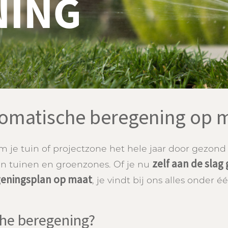
omatische beregening op 
om je tuin of projectzone het hele jaar door gezond
zelf aan de slag
n tuinen en groenzones. Of je nu
eningsplan op maat
, je vindt bij ons alles onder é
he beregening?