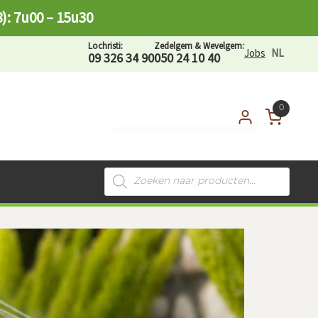
8): 7u00 – 15u30
Lochristi:
Zedelgem & Wevelgem:
Jobs
NL
09 326 34 90
050 24 10 40
0
Mijn account
Aanmelden als
Producten
zoeken
tuinprofessional