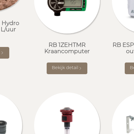
. Hydro
 L/uur
RB 1ZEHTMR
RB ESP
Kraancomputer
ou
l
Bekijk detail
Be