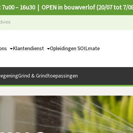
: 7u00 – 16u30 | OPEN in bouwverlof (20/07 tot 7/0
dvies
ons
Klantendienst
Opleidingen SOILmate
TEAM
Contact
missie
Catalogus
regening
Grind & Grindtoepassingen
bs
Afhaalpunten
FAQ