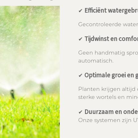
Efficiënt watergeb
✔
Gecontroleerde waterg
Tijdwinst en comfo
✔
Geen handmatig sproei
automatisch.
Optimale groei en
✔
Planten krijgen altijd
sterke wortels en mind
Duurzaam en onder
✔
Onze systemen zijn UV