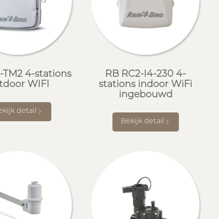
-TM2 4-stations
RB RC2-I4-230 4-
tdoor WIFI
stations indoor WiFi
ingebouwd
kijk detail
Bekijk detail