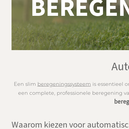
Aut
Een slim
beregeningssysteem
is essentieel 
een complete, professionele beregening va
bereg
Waarom kiezen voor automatisc