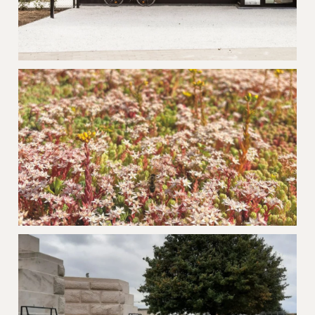
Project Viniet Oostduinkerke
Extensief groendak Zedelgem