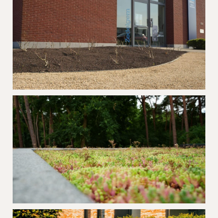
Vlissegem
Semi-publieke voortuin grind
Zedelgem