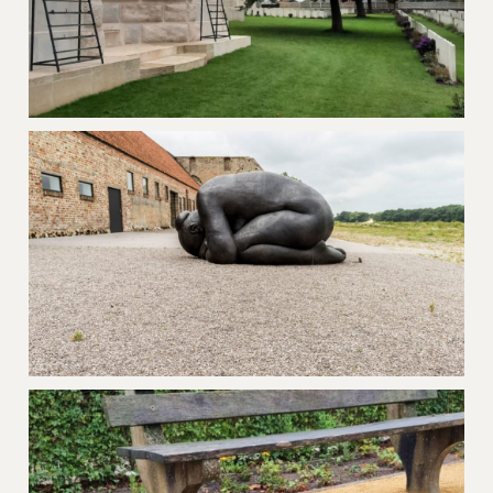
Grindgazon War Graves Ieper
Grind kunstcentrum Ten Bogaerde
Koksijde