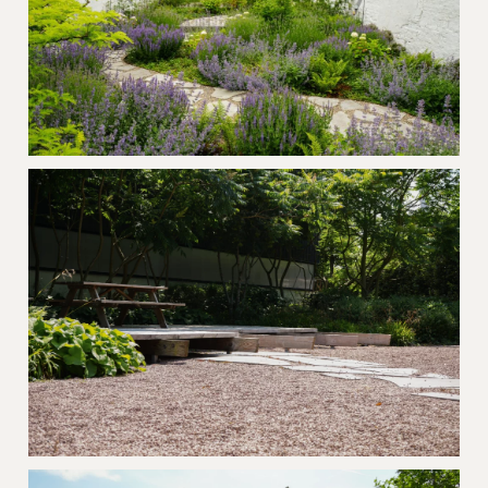
Buitenaanleg bodembedekkers
Zedelgem
Stadstuin berggrind en afboording
Brugge