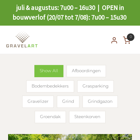
juli & augustus: 7u00 – 16u30 | OPEN in
bouwverlof (20/07 tot 7/08): 7u00 – 15u30
0
Show All
Afboordingen
Bodembedekkers
Grasparking
Gravelizer
Grind
Grindgazon
Groendak
Steenkorven