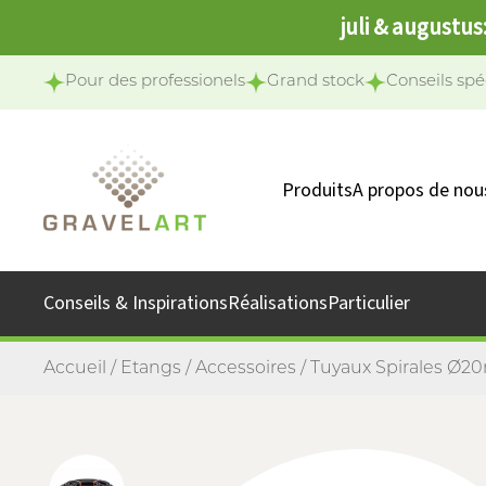
juli & augustus
Pour des professionels
Grand stock
Conseils spé
Produits
A propos de nou
Notre équipe
Notre missio
Conseils & Inspirations
Réalisations
Particulier
Accueil
/
Etangs
/
Accessoires
/ Tuyaux Spirales Ø