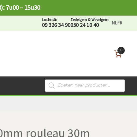
8): 7u00 – 15u30
Lochristi:
Zedelgem & Wevelgem:
NL
FR
09 326 34 90
050 24 10 40
0
Recherche
de
produits
20mm rouleau 30m