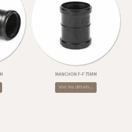
MM
MANCHON F-F 75MM
Voir les détails