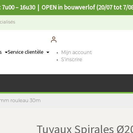
: 7u00 – 16u30 | OPEN in bouwverlof (20/07 tot 7/0
cialisés
s
Service clientèle
Mijn account
S’inscrire
Contact
n
Points de collecte
FAQ
20mm rouleau 30m
Tuyaux Spirales Ø