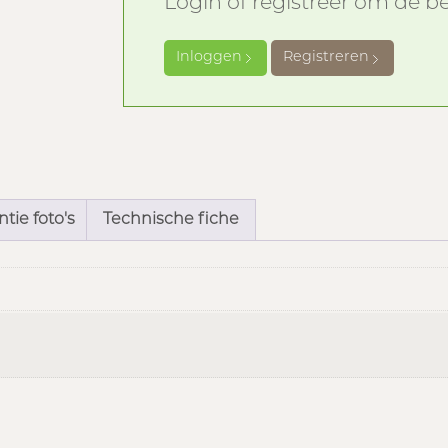
Login of registreer om de bes
Inloggen
Registreren
tie foto's
Technische fiche