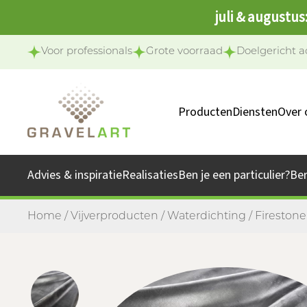
juli & augustus
Voor professionals
Grote voorraad
Doelgericht a
Producten
Diensten
Over 
Ons 
Onze 
Advies & inspiratie
Realisaties
Ben je een particulier?
Be
Jo
Home
/
Vijverproducten
/
Waterdichting
/ Fireston