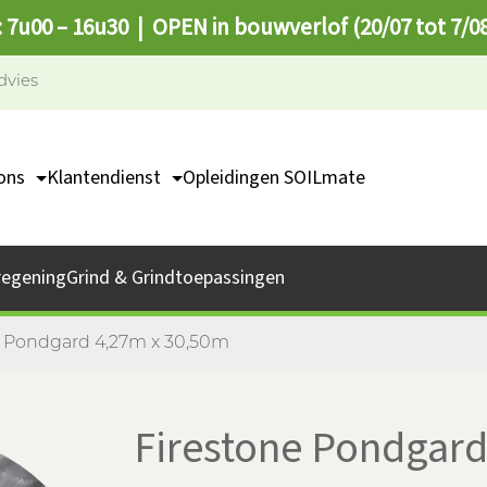
: 7u00 – 16u30 | OPEN in bouwverlof (20/07 tot 7/0
dvies
ons
Klantendienst
Opleidingen SOILmate
TEAM
Contact
missie
Catalogus
regening
Grind & Grindtoepassingen
bs
Afhaalpunten
FAQ
e Pondgard 4,27m x 30,50m
Firestone Pondgard