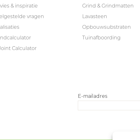
vies & inspiratie
Grind & Grindmatten
elgestelde vragen
Lavasteen
alisaties
Opbouwsubstraten
indcalculator
Tuinafboording
Joint Calculator