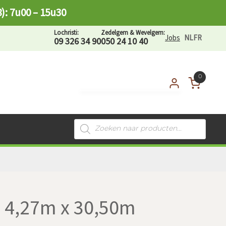
8): 7u00 – 15u30
Lochristi:
Zedelgem & Wevelgem:
Jobs
NL
FR
09 326 34 90
050 24 10 40
0
Mijn account
Aanmelden als
Producten
zoeken
tuinprofessional
 4,27m x 30,50m