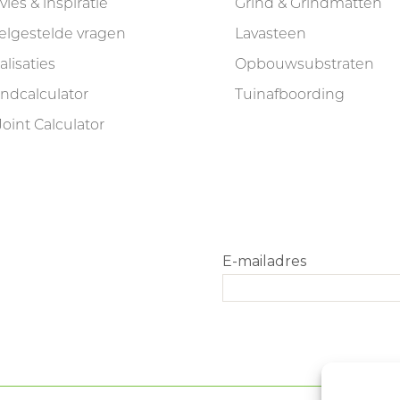
vies & inspiratie
Grind & Grindmatten
elgestelde vragen
Lavasteen
alisaties
Opbouwsubstraten
indcalculator
Tuinafboording
Joint Calculator