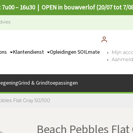
: 7u00 – 16u30 | OPEN in bouwverlof (20/07 tot 7/0
dvies
ons
Klantendienst
Opleidingen SOILmate
Mijn acc
Aanmelde
TEAM
Contact
missie
Catalogus
regening
Grind & Grindtoepassingen
bs
Afhaalpunten
FAQ
bles Flat Gray 50/100
Beach Pebbles Flat