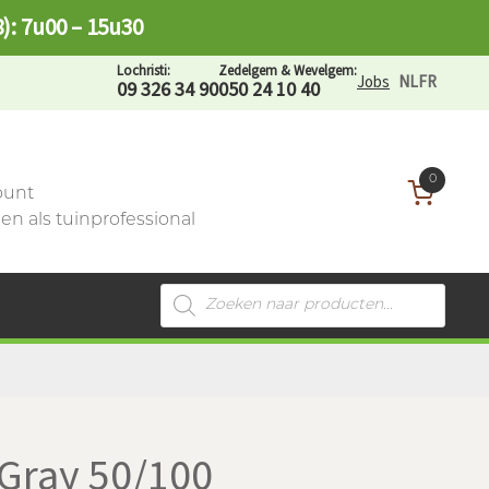
8): 7u00 – 15u30
Lochristi:
Zedelgem & Wevelgem:
Jobs
NL
FR
09 326 34 90
050 24 10 40
0
ount
n als tuinprofessional
Producten
zoeken
 Gray 50/100