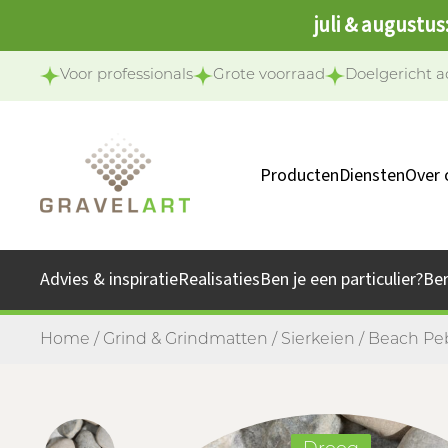
juli & augustus
Voor professionals
Grote voorraad
Doelgericht a
Producten
Diensten
Over 
Ons 
Onze 
Advies & inspiratie
Realisaties
Ben je een particulier?
Be
Jo
Home
/
Grind & Grindmatten
/
Sierkeien
/ Beach Peb