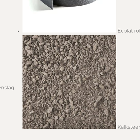
Ecolat r
enslag
Kalkstee