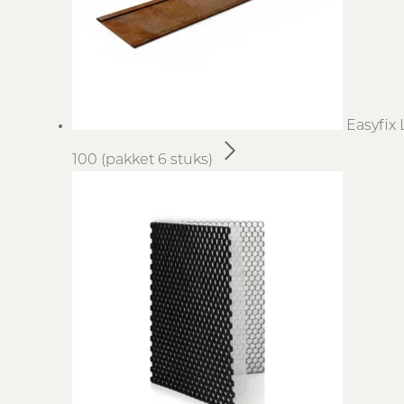
Easyfix 
100 (pakket 6 stuks)