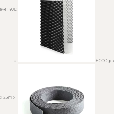
avel 40D
ECCOgra
ol 25m x