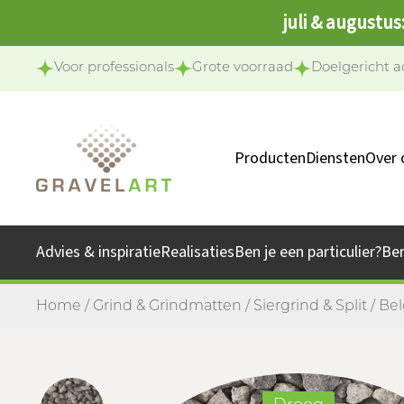
juli & augustus
Voor professionals
Grote voorraad
Doelgericht a
Producten
Diensten
Over 
Ons 
Onze 
Advies & inspiratie
Realisaties
Ben je een particulier?
Be
Jo
Home
/
Grind & Grindmatten
/
Siergrind & Split
/ Bel