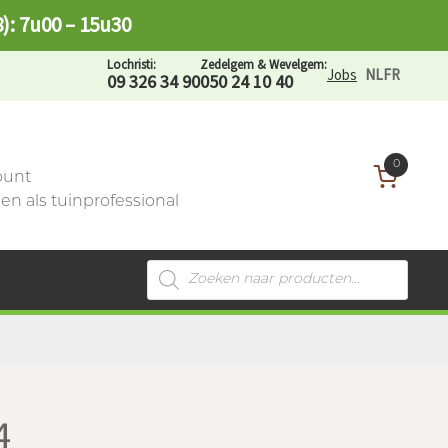
8): 7u00 – 15u30
Lochristi:
Zedelgem & Wevelgem:
Jobs
NL
FR
09 326 34 90
050 24 10 40
0
ount
n als tuinprofessional
Producten
zoeken
4