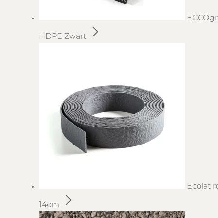
ECCOgr
HDPE Zwart
Ecolat r
14cm