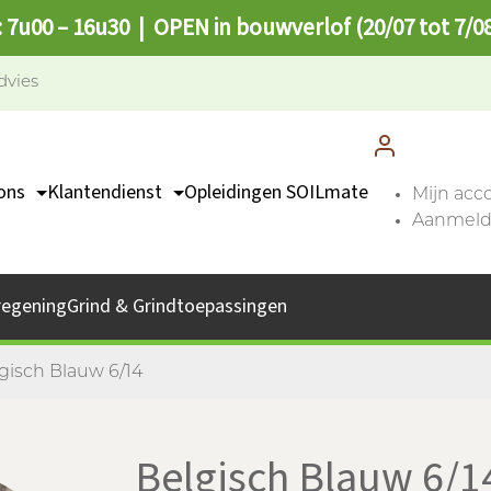
: 7u00 – 16u30 | OPEN in bouwverlof (20/07 tot 7/0
dvies
ons
Klantendienst
Opleidingen SOILmate
Mijn acc
Aanmelde
TEAM
Contact
missie
Catalogus
regening
Grind & Grindtoepassingen
bs
Afhaalpunten
FAQ
gisch Blauw 6/14
Belgisch Blauw 6/1