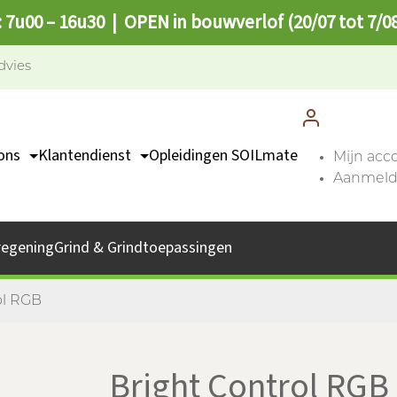
: 7u00 – 16u30 | OPEN in bouwverlof (20/07 tot 7/0
dvies
ons
Klantendienst
Opleidingen SOILmate
Mijn acc
Aanmelde
TEAM
Contact
missie
Catalogus
regening
Grind & Grindtoepassingen
bs
Afhaalpunten
FAQ
ol RGB
Bright Control RGB