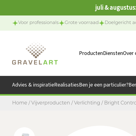
juli & augustus
Voor professionals
Grote voorraad
Doelgericht a
Producten
Diensten
Over 
Ons 
Onze 
Advies & inspiratie
Realisaties
Ben je een particulier?
Be
Jo
Home
/
Vijverproducten
/
Verlichting
/ Bright Contr