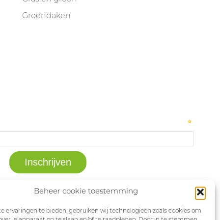
Groendaken
Beheer cookie toestemming
 ervaringen te bieden, gebruiken wij technologieën zoals cookies om
over je apparaat op te slaan en/of te raadplegen. Door in te stemmen