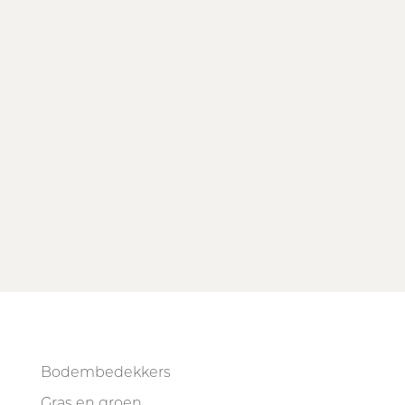
Bodembedekkers
Gras en groen