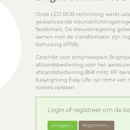
Onze LED RGB verlichting werkt uits
geavanceerde kleurverlichtingsmoge
flexibiliteit. De kleurenregeling ge
samen met de transformator zijn in
behuizing (IP56).
Geschikt voor schijnwerpers Brightp
afstandsbediening voor het aanstur
afstandsbediening 868 mHz: RF berei
Easylighting Easy Life: op ritme va
scenes opslaan.
Login of registreer om de bes
Inloggen
Registreren