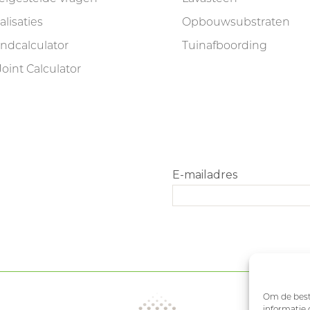
alisaties
Opbouwsubstraten
indcalculator
Tuinafboording
Joint Calculator
Om de beste
informatie 