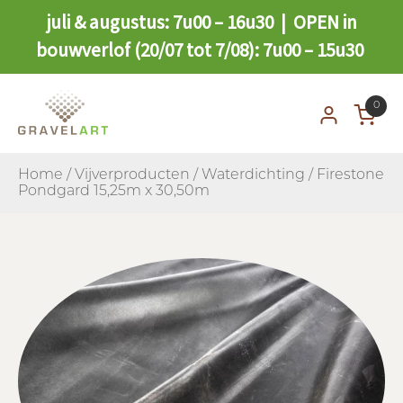
juli & augustus: 7u00 – 16u30 | OPEN in
bouwverlof (20/07 tot 7/08): 7u00 – 15u30
0
Home
/
Vijverproducten
/
Waterdichting
/ Firestone
Pondgard 15,25m x 30,50m