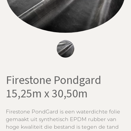
Firestone Pondgard
15,25m x 30,50m
Firestone PondGard is een waterdichte folie
gemaakt uit synthetisch EPDM rubber van
hoge kwaliteit die bestand is tegen de tand