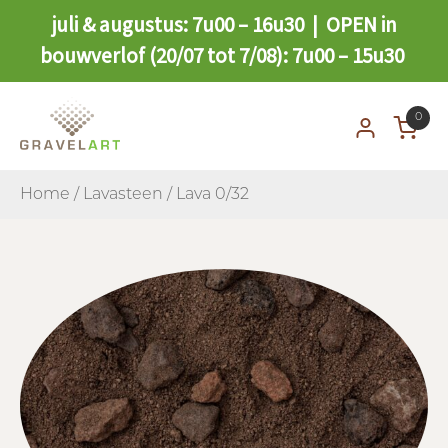
juli & augustus: 7u00 – 16u30 | OPEN in
bouwverlof (20/07 tot 7/08): 7u00 – 15u30
0
Home
/
Lavasteen
/ Lava 0/32