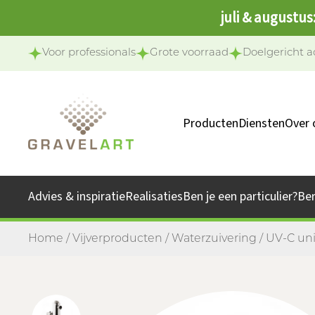
juli & augustus
Voor professionals
Grote voorraad
Doelgericht a
Producten
Diensten
Over 
Ons 
Onze 
Advies & inspiratie
Realisaties
Ben je een particulier?
Be
Jo
Home
/
Vijverproducten
/
Waterzuivering
/
UV-C uni