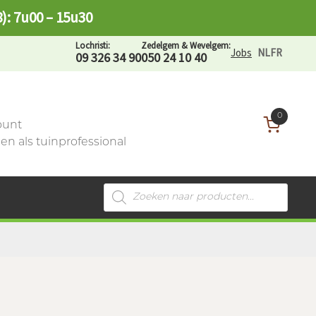
8): 7u00 – 15u30
Lochristi:
Zedelgem & Wevelgem:
Jobs
NL
FR
09 326 34 90
050 24 10 40
0
ount
n als tuinprofessional
Producten
zoeken