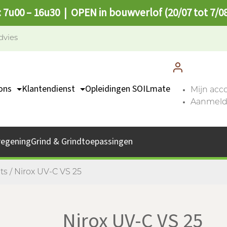
: 7u00 – 16u30 | OPEN in bouwverlof (20/07 tot 7/0
dvies
ons
Klantendienst
Opleidingen SOILmate
Mijn acc
Aanmelde
TEAM
Contact
missie
Catalogus
regening
Grind & Grindtoepassingen
bs
Afhaalpunten
FAQ
ts
/ Nirox UV-C VS 25
Nirox UV-C VS 25