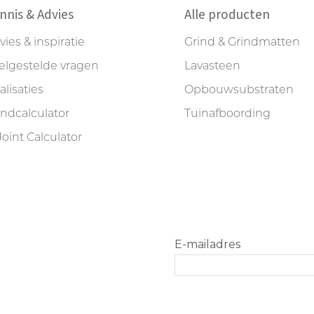
nnis & Advies
Alle producten
vies & inspiratie
Grind & Grindmatten
elgestelde vragen
Lavasteen
alisaties
Opbouwsubstraten
indcalculator
Tuinafboording
Joint Calculator