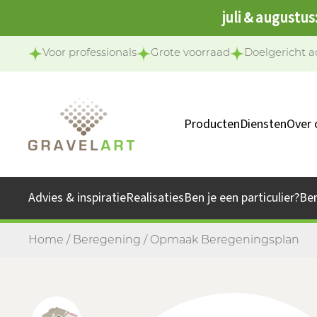
juli & augustus
Voor professionals
Grote voorraad
Doelgericht a
Producten
Diensten
Over 
Ons 
Onze 
Advies & inspiratie
Realisaties
Ben je een particulier?
Be
Jo
Home
/
Beregening
/ Opmaak Beregeningsplan