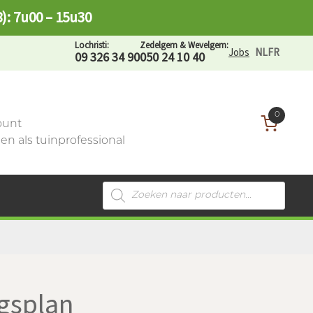
8): 7u00 – 15u30
Lochristi:
Zedelgem & Wevelgem:
Jobs
NL
FR
09 326 34 90
050 24 10 40
0
ount
n als tuinprofessional
Producten
zoeken
gsplan