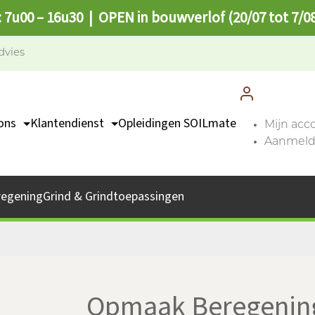
: 7u00 – 16u30 | OPEN in bouwverlof (20/07 tot 7/0
dvies
ons
Klantendienst
Opleidingen SOILmate
Mijn acc
Aanmelde
TEAM
Contact
missie
Catalogus
regening
Grind & Grindtoepassingen
bs
Afhaalpunten
FAQ
Opmaak Beregenin