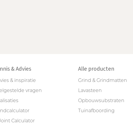
nnis & Advies
Alle producten
vies & inspiratie
Grind & Grindmatten
elgestelde vragen
Lavasteen
alisaties
Opbouwsubstraten
indcalculator
Tuinafboording
Joint Calculator