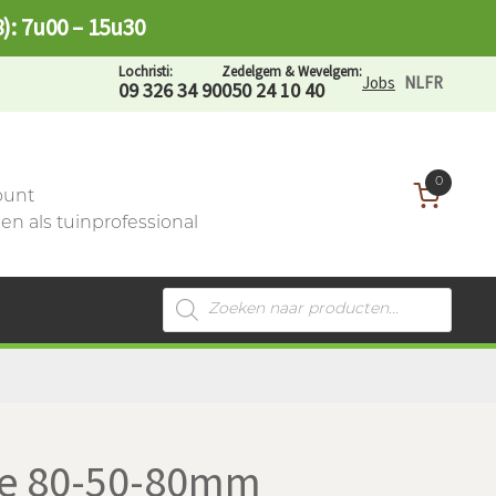
8): 7u00 – 15u30
Lochristi:
Zedelgem & Wevelgem:
Jobs
NL
FR
09 326 34 90
050 24 10 40
0
ount
n als tuinprofessional
Producten
zoeken
age 80-50-80mm