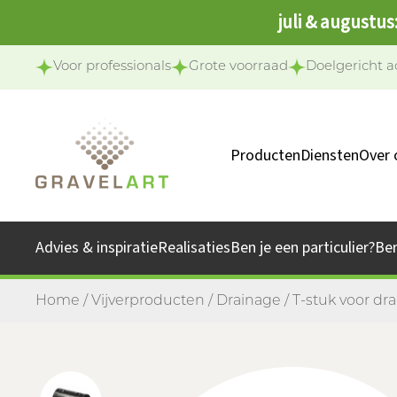
juli & augustus
Voor professionals
Grote voorraad
Doelgericht a
Producten
Diensten
Over 
Ons 
Onze 
Advies & inspiratie
Realisaties
Ben je een particulier?
Be
Jo
Home
/
Vijverproducten
/
Drainage
/ T-stuk voor d