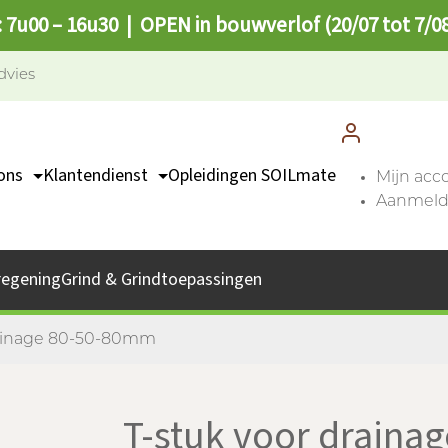
: 7u00 – 16u30 | OPEN in bouwverlof (20/07 tot 7/0
dvies
ons
Klantendienst
Opleidingen SOILmate
Mijn acc
Aanmelde
TEAM
Contact
missie
Catalogus
regening
Grind & Grindtoepassingen
bs
Afhaalpunten
FAQ
rainage 80-50-80mm
T-stuk voor drain