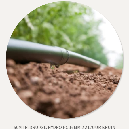
50MTR. DRUP.SL. HYDRO PC 16MM 2.2 L/UUR BRUIN