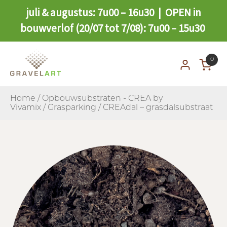
juli & augustus: 7u00 – 16u30 | OPEN in
bouwverlof (20/07 tot 7/08): 7u00 – 15u30
0
Home
/
Opbouwsubstraten - CREA by
Vivamix
/
Grasparking
/ CREAdal – grasdalsubstraat