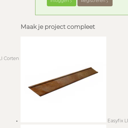
Inloggen
Registreren
Maak je project compleet
LI Corten
Easyfix L