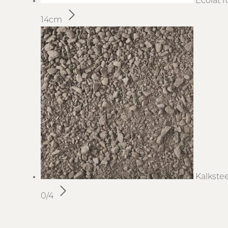
Ecolat r
14cm
Kalkste
0/4