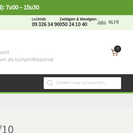
8): 7u00 – 15u30
Lochristi:
Zedelgem & Wevelgem:
Jobs
NL
FR
09 326 34 90
050 24 10 40
0
ount
n als tuinprofessional
Producten
zoeken
/10