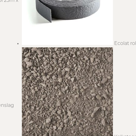
ol 25m x
Ecolat r
enslag