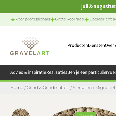
juli & augustus
Voor professionals
Grote voorraad
Doelgericht a
Producten
Diensten
Over 
Ons 
Onze 
Advies & inspiratie
Realisaties
Ben je een particulier?
Be
Jo
Home
/
Grind & Grindmatten
/
Sierkeien
/ Mignonett