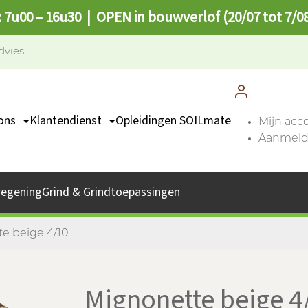
: 7u00 – 16u30 | OPEN in bouwverlof (20/07 tot 7/0
dvies
ons
Klantendienst
Opleidingen SOILmate
Mijn acc
Aanmelde
TEAM
Contact
missie
Catalogus
regening
Grind & Grindtoepassingen
bs
Afhaalpunten
FAQ
e beige 4/10
Mignonette beige 4