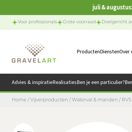
juli & augustus
Voor professionals
Grote voorraad
Doelgericht a
Producten
Diensten
Over 
Ons 
Onze 
Advies & inspiratie
Realisaties
Ben je een particulier?
Be
Jo
Home
/
Vijverproducten
/
Waterval & manden
/ RVS