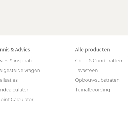
nnis & Advies
Alle producten
vies & inspiratie
Grind & Grindmatten
elgestelde vragen
Lavasteen
alisaties
Opbouwsubstraten
indcalculator
Tuinafboording
Joint Calculator