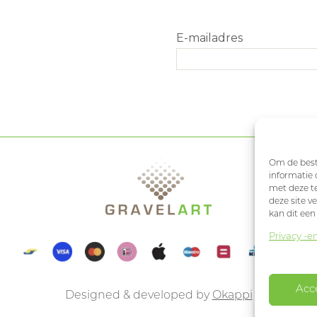
Om de beste
informatie 
met deze te
deze site v
kan dit een
Privacy -e
Acc
Designed & developed by
Okappi