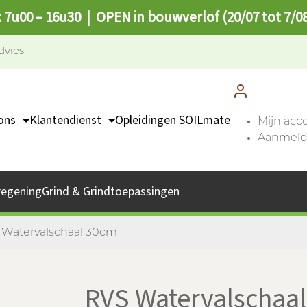
: 7u00 – 16u30 | OPEN in bouwverlof (20/07 tot 7/0
dvies
ons
Klantendienst
Opleidingen SOILmate
Mijn acc
Aanmelde
TEAM
Contact
missie
Catalogus
regening
Grind & Grindtoepassingen
bs
Afhaalpunten
FAQ
 Watervalschaal 30cm
RVS Watervalschaa