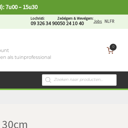
8): 7u00 – 15u30
Lochristi:
Zedelgem & Wevelgem:
Jobs
NL
FR
09 326 34 90
050 24 10 40
0
ount
n als tuinprofessional
Producten
zoeken
l 30cm