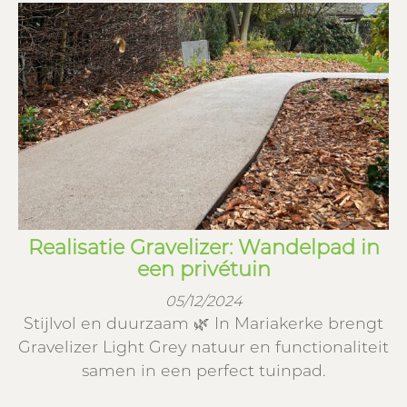
Realisatie Gravelizer: Wandelpad in
een privétuin
05/12/2024
Stijlvol en duurzaam 🌿 In Mariakerke brengt
Gravelizer Light Grey natuur en functionaliteit
samen in een perfect tuinpad.